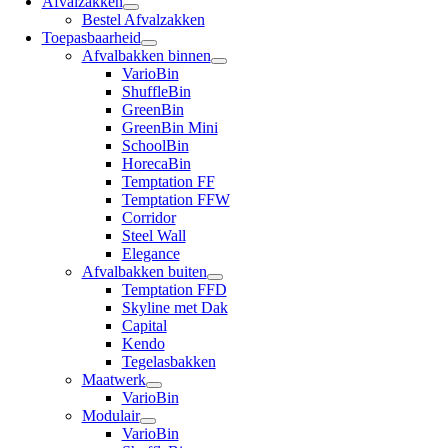
Afvalzakken
Bestel Afvalzakken
Toepasbaarheid
Afvalbakken binnen
VarioBin
ShuffleBin
GreenBin
GreenBin Mini
SchoolBin
HorecaBin
Temptation FF
Temptation FFW
Corridor
Steel Wall
Elegance
Afvalbakken buiten
Temptation FFD
Skyline met Dak
Capital
Kendo
Tegelasbakken
Maatwerk
VarioBin
Modulair
VarioBin