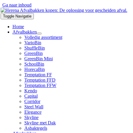
Ga naar inhoud
Toggle Navigatie
Home
Afvalbakken
Volledig assortiment
VarioBin
ShuffleBin
GreenBin
GreenBin Mini
SchoolBin
HorecaBin
Temptation FF
Temptation FFD
Temptation FFW
Kendo
Capital
Corridor
Steel Wall
Elegance
Skyline
Skyline met Dak
Asbaktegels