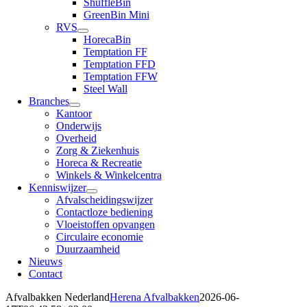
ShuffleBin
GreenBin Mini
RVS
HorecaBin
Temptation FF
Temptation FFD
Temptation FFW
Steel Wall
Branches
Kantoor
Onderwijs
Overheid
Zorg & Ziekenhuis
Horeca & Recreatie
Winkels & Winkelcentra
Kenniswijzer
Afvalscheidingswijzer
Contactloze bediening
Vloeistoffen opvangen
Circulaire economie
Duurzaamheid
Nieuws
Contact
Afvalbakken Nederland
Herena Afvalbakken
2026-06-